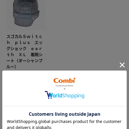
スゴカルＳｗｉｔｃ
ｈ ｐｌｕｓ エッ
グショック ｅａｒ
ｔｈ ＸＬ 着脱シ
ート（オーシャンブ
ルー）
￥22,000
CATEGORY
カテゴリー
（コンビ）