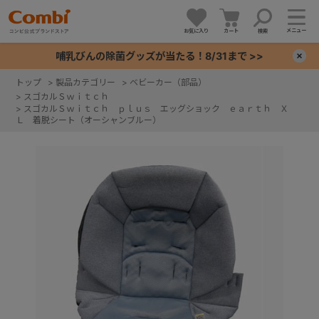
メニュー
お気に入り
カート
検索
哺乳びんの除菌グッズが当たる！8/31まで >>
×
トップ
>
製品カテゴリー
>
ベビーカー（部品）
>
スゴカルＳｗｉｔｃｈ
+
>
スゴカルＳｗｉｔｃｈ ｐｌｕｓ エッグショック ｅａｒｔｈ Ｘ
Ｌ 着脱シート（オーシャンブルー）
+
+
+