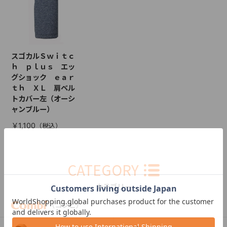
スゴカルＳｗｉｔｃ
ｈ ｐｌｕｓ エッ
グショック ｅａｒ
ｔｈ ＸＬ 肩ベル
トカバー左（オーシ
ャンブルー）
￥1,100
CATEGORY
カテゴリー
（コンビ）