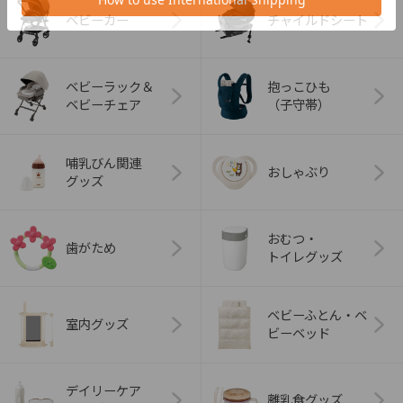
ベビーカー
チャイルドシート
ベビーラック＆
抱っこひも
ベビーチェア
（子守帯）
哺乳びん関連
おしゃぶり
グッズ
おむつ・
歯がため
トイレグッズ
ベビーふとん・ベ
室内グッズ
ビーベッド
デイリーケア
離乳食グッズ