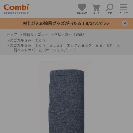
メニュー
お気に入り
カート
検索
哺乳びんの除菌グッズが当たる！8/31まで >>
×
トップ
>
製品カテゴリー
>
ベビーカー（部品）
>
スゴカルＳｗｉｔｃｈ
+
>
スゴカルＳｗｉｔｃｈ ｐｌｕｓ エッグショック ｅａｒｔｈ Ｘ
Ｌ 肩ベルトカバー左（オーシャンブルー）
+
+
+