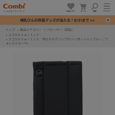
メニュー
お気に入り
カート
検索
哺乳びんの除菌グッズが当たる！8/31まで >>
×
トップ
>
製品カテゴリー
>
ベビーカー（部品）
>
スゴカルＳｗｉｔｃｈ
+
>
スゴカルＳｗｉｔｃｈ 持ちカルグリップカバー(オーシャンブルー／フ
ォレストカーキ)
+
+
+