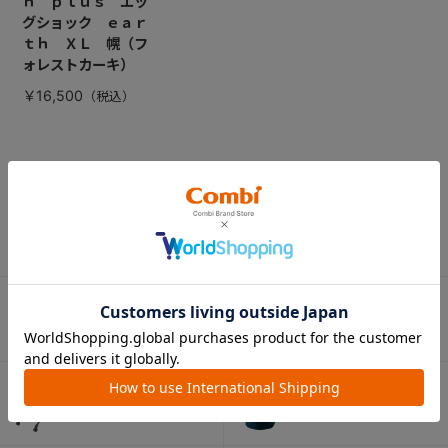
ｈ ｐｌｕｓ エッ
グショック ｅａｒ
ｔｈ ＸＬ 幌（フ
ォレストカーキ）
￥16,500
CATEGORY
カテゴリー
（コンビ）
ベビーカー
チャイルドシート
ベビーラック＆
抱っこひも
ベビーチェア
（子守帯）