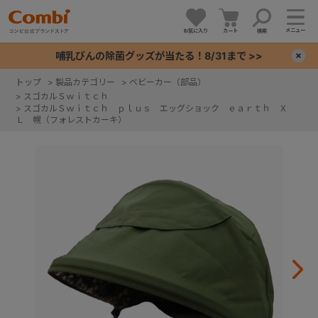
メニュー
お気に入り
カート
検索
哺乳びんの除菌グッズが当たる！8/31まで >>
×
トップ
>
製品カテゴリー
>
ベビーカー（部品）
>
スゴカルＳｗｉｔｃｈ
+
>
スゴカルＳｗｉｔｃｈ ｐｌｕｓ エッグショック ｅａｒｔｈ Ｘ
Ｌ 幌（フォレストカーキ）
+
+
+