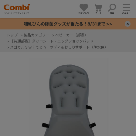
メニュー
お気に入り
カート
検索
哺乳びんの除菌グッズが当たる！8/31まで >>
×
トップ
>
製品カテゴリー
>
ベビーカー（部品）
>
【共通部品】ダッコシート・エッグショックパッド
+
>
スゴカルＳｗｉｔｃｈ ボディ＆おしりサポート（薄水色）
+
+
+