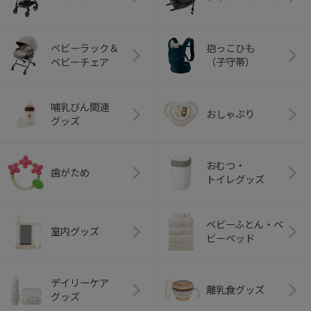
ベビーラック＆
抱っこひも
ベビーチェア
（子守帯）
哺乳びん関連
おしゃぶり
グッズ
おむつ・
歯がため
トイレグッズ
ベビーふとん・ベ
室内グッズ
ビーベッド
デイリーケア
離乳食グッズ
グッズ