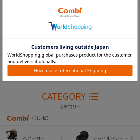
スゴカルＳｗｉｔｃ
ｈ ボディ＆おしり
サポート（薄水色）
￥11,000
CATEGORY
カテゴリー
（コンビ）
ベビーカー
チャイルドシート