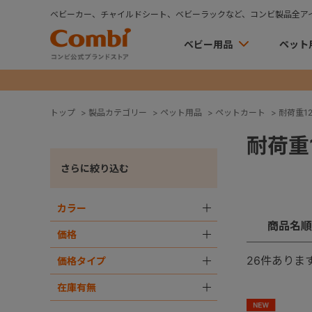
ベビーカー、チャイルドシート、ベビーラックなど、コンビ製品全ア
ベビー用品
ペット
トップ
>
製品カテゴリー
>
ペット用品
>
ペットカート
>
耐荷重12
耐荷重1
さらに絞り込む
カラー
＋
商品名順
価格
＋
26
件ありま
価格タイプ
＋
在庫有無
＋