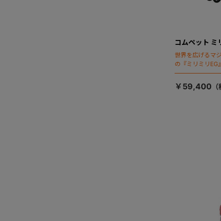
コムペット ミ
世界を広げるマ
の『ミリミリEG
「マジカルフォ
￥59,400