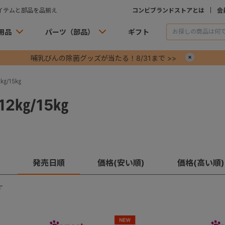
イテムと部品を品揃え
コンビブランドストアとは
会
用品
パーツ（部品）
ギフト
哺乳びんの除菌グッズが当たる！8/31まで >>
×
㎏/15㎏
2㎏/15㎏
発売日順
価格(安い順)
価格(高い順)
す