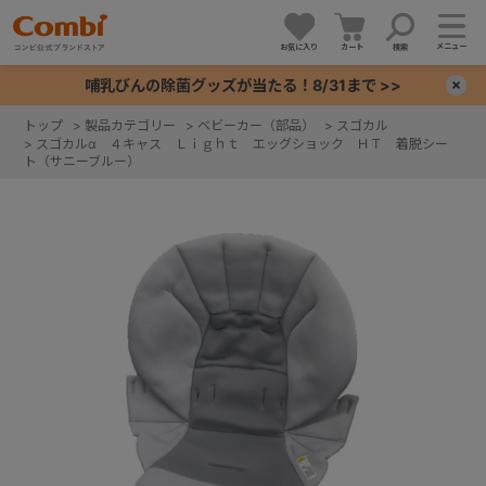
メニュー
お気に入り
カート
検索
哺乳びんの除菌グッズが当たる！8/31まで >>
×
トップ
>
製品カテゴリー
>
ベビーカー（部品）
>
スゴカル
>
スゴカルα ４キャス Ｌｉｇｈｔ エッグショック ＨＴ 着脱シー
+
ト（サニーブルー）
+
+
+