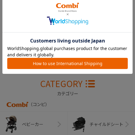
スゴカルα ４キャ
ス Ｌｉｇｈｔ エ
ッグショック Ｈ
Ｔ 着脱シート（サ
ニーブルー）
￥11,000
CATEGORY
カテゴリー
（コンビ）
ベビーカー
チャイルドシート