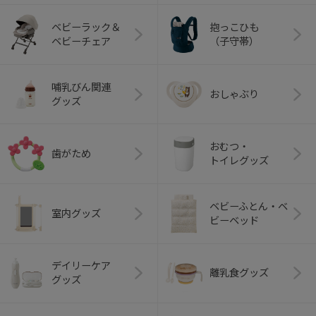
ベビーラック＆
抱っこひも
ベビーチェア
（子守帯）
哺乳びん関連
おしゃぶり
グッズ
おむつ・
歯がため
トイレグッズ
ベビーふとん・ベ
室内グッズ
ビーベッド
デイリーケア
離乳食グッズ
グッズ