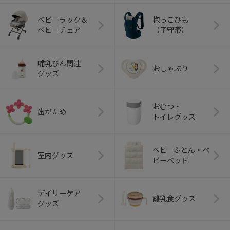
ベビーラック＆
抱っこひも
ベビーチェア
（子守帯）
哺乳びん関連
おしゃぶり
グッズ
おむつ・
歯がため
トイレグッズ
ベビーふとん・ベ
室内グッズ
ビーベッド
デイリーケア
離乳食グッズ
グッズ