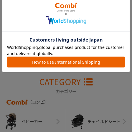
スゴカルα ４キャ
ス Ｌｉｇｈｔ エ
ッグショック Ｈ
Ｔ ガードカバー
（ペールレッド）
￥1,650
CATEGORY
カテゴリー
（コンビ）
ベビーカー
チャイルドシート