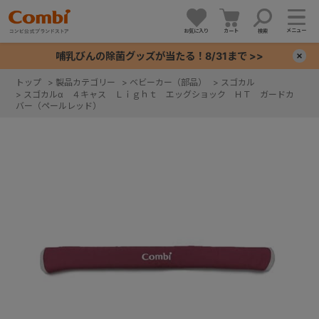
メニュー
お気に入り
カート
検索
哺乳びんの除菌グッズが当たる！8/31まで >>
×
トップ
>
製品カテゴリー
>
ベビーカー（部品）
>
スゴカル
>
スゴカルα ４キャス Ｌｉｇｈｔ エッグショック ＨＴ ガードカ
+
バー（ペールレッド）
+
+
+