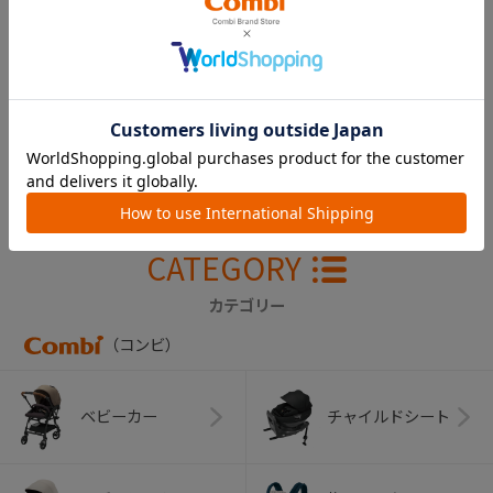
スゴカルα ４キャ
ス ｃｏｍｐａｃ
ｔ エッグショッ
ク ＨＴ 幌（ヘリ
ンボングレー）
￥16,500
CATEGORY
カテゴリー
（コンビ）
ベビーカー
チャイルドシート