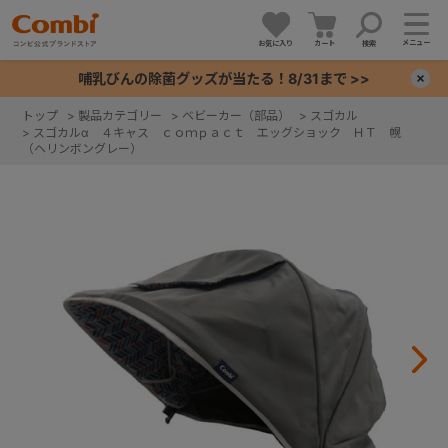
メニュー
お気に入り
カート
検索
哺乳びんの除菌グッズが当たる！8/31まで >>
×
トップ
>
製品カテゴリー
>
ベビーカー（部品）
>
スゴカル
>
スゴカルα ４キャス ｃｏｍｐａｃｔ エッグショック ＨＴ 幌
+
（ヘリンボングレー）
+
+
+