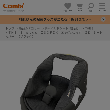
メニュー
お気に入り
カート
検索
哺乳びんの除菌グッズが当たる！8/31まで >>
×
トップ
>
製品カテゴリー
>
チャイルドシート（部品）
>
THE S
>
ＴＨＥ Ｓ ｐｌｕｓ ＩＳＯＦＩＸ エッグショック ＺＤ シート
+
カバー （ブラック）
+
+
+