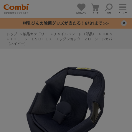
メニュー
お気に入り
カート
検索
哺乳びんの除菌グッズが当たる！8/31まで >>
×
トップ
>
製品カテゴリー
>
チャイルドシート（部品）
>
THE S
>
ＴＨＥ Ｓ ＩＳＯＦＩＸ エッグショック ＺＤ シートカバー
+
（ネイビー）
+
+
+