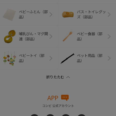
ベビーふとん（部
バス・トイレグッ
品）
ズ（部品）
哺乳びん・マグ関
ベビー食器（部
連（部品）
品）
ベビートイ（部
ペット用品（部
品）
品）
APP
コンビ 公式アカウント