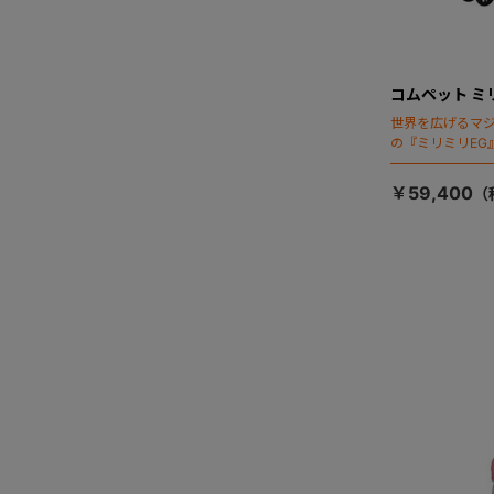
コムペット ミ
世界を広げるマ
の『ミリミリEG
「マジカルフォ
￥59,400