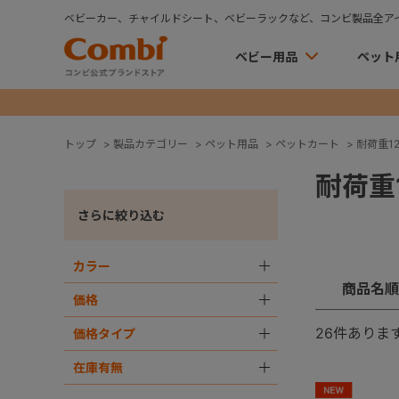
ベビーカー、チャイルドシート、ベビーラックなど、コンビ製品全ア
ベビー用品
ペット
トップ
>
製品カテゴリー
>
ペット用品
>
ペットカート
>
耐荷重12
耐荷重1
さらに絞り込む
カラー
＋
商品名順
価格
＋
26
件ありま
価格タイプ
＋
在庫有無
＋