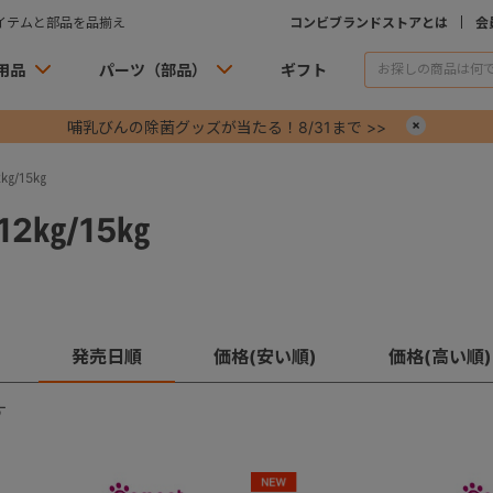
イテムと部品を品揃え
コンビブランドストアとは
会
用品
パーツ（部品）
ギフト
哺乳びんの除菌グッズが当たる！8/31まで >>
×
㎏/15㎏
2㎏/15㎏
発売日順
価格(安い順)
価格(高い順)
す