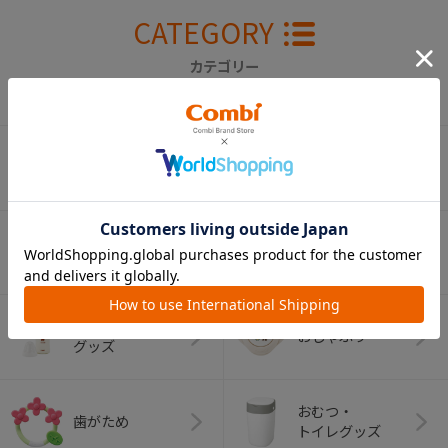
CATEGORY
カテゴリー
（コンビ）
ベビーカー
チャイルドシート
ベビーラック＆
抱っこひも
ベビーチェア
（子守帯）
哺乳びん関連
おしゃぶり
グッズ
おむつ・
歯がため
トイレグッズ