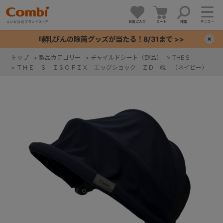
メニュー
お気に入り
カート
検索
哺乳びんの除菌グッズが当たる！8/31まで >>
×
トップ
>
製品カテゴリー
>
チャイルドシート（部品）
>
THE S
>
ＴＨＥ Ｓ ＩＳＯＦＩＸ エッグショック ＺＤ 幌 （ネイビー）
+
+
+
+