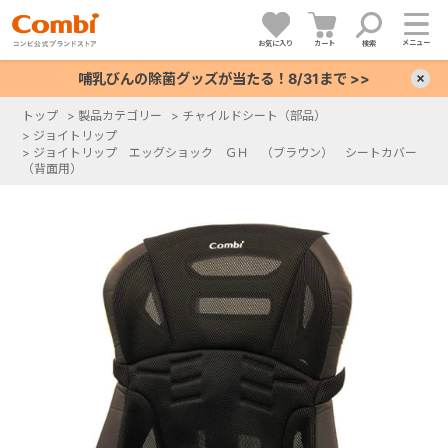
メニュー
お気に入り
カート
検索
哺乳びんの除菌グッズが当たる！8/31まで >>
×
トップ
>
製品カテゴリー
>
チャイルドシート（部品）
>
ジョイトリップ
+
>
ジョイトリップ エッグショック ＧＨ （ブラウン） シートカバー
（背面用）
+
+
+