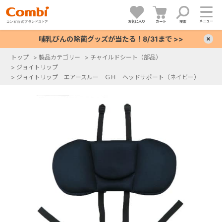
メニュー
お気に入り
カート
検索
哺乳びんの除菌グッズが当たる！8/31まで >>
×
トップ
>
製品カテゴリー
>
チャイルドシート（部品）
>
ジョイトリップ
+
>
ジョイトリップ エアースルー ＧＨ ヘッドサポート（ネイビー）
+
+
+