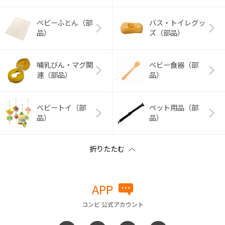
ベビーふとん（部
バス・トイレグッ
品）
ズ（部品）
哺乳びん・マグ関
ベビー食器（部
連（部品）
品）
ベビートイ（部
ペット用品（部
品）
品）
APP
コンビ 公式アカウント