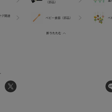
室
（部品）
マグ関連
ベビー食器（部品）
ベ
ト