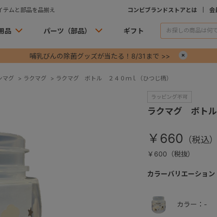
イテムと部品を品揃え
コンビブランドストアとは
会
用品
パーツ（部品）
ギフト
哺乳びんの除菌グッズが当たる！8/31まで >>
×
ンマグ
>
ラクマグ
>
ラクマグ ボトル ２４０ｍｌ（ひつじ柄）
ラクマグ ボトル
￥660
￥600（税抜）
カラーバリエーション
カラー：-