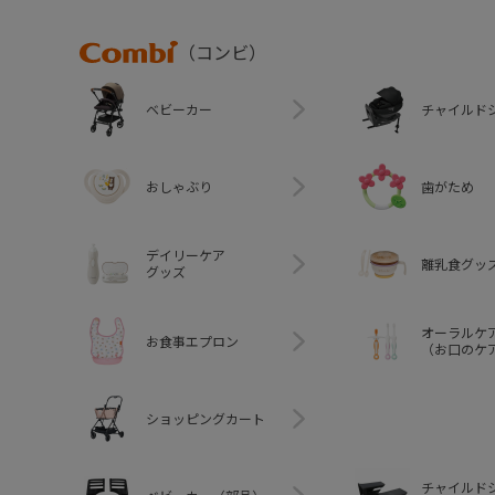
Combi
（コンビ）
ベビーカー
チャイルド
おしゃぶり
歯がため
デイリーケア
離乳食グッ
グッズ
オーラルケ
お食事エプロン
（お口のケ
ショッピングカート
チャイルド