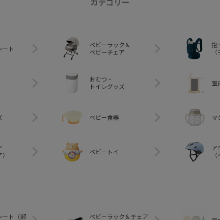
カテゴリー
ベビーラック＆
抱
シート
ベビーチェア
（
おむつ・
室
トイレグッズ
ズ
ベビー食器
マ
ア
ア
ベビートイ
ア）
（
シート（部
ベビーラック＆チェア