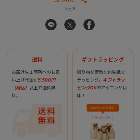
シェア
送料
ギフトラッピング
お届け先１箇所へのお買
贈り物を素敵な包装紙で
い上げ代金が
5,500円
ラッピング。
ギフトラッ
（税込）
以上で送料無
ピングOK
のアイコンが目
料。
印！