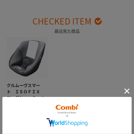
CHECKED ITEM
最近見た商品
クルムーヴスマー
ト ＩＳＯＦＩＸ
エッグショック Ｊ
Ｎ－５７０ シート
カバー （ダークグ
レー）
￥11,000