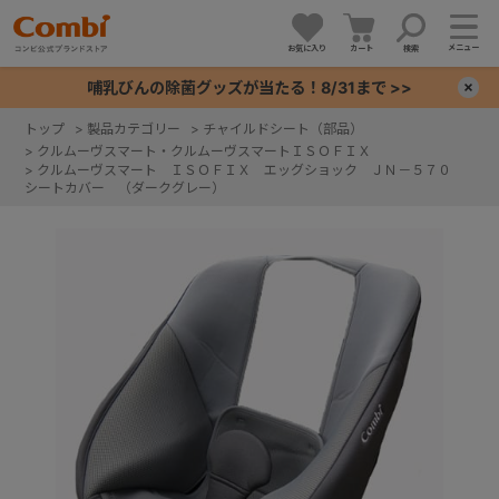
メニュー
お気に入り
カート
検索
哺乳びんの除菌グッズが当たる！8/31まで >>
×
トップ
>
製品カテゴリー
>
チャイルドシート（部品）
>
クルムーヴスマート・クルムーヴスマートＩＳＯＦＩＸ
+
>
クルムーヴスマート ＩＳＯＦＩＸ エッグショック ＪＮ－５７０
シートカバー （ダークグレー）
+
+
+