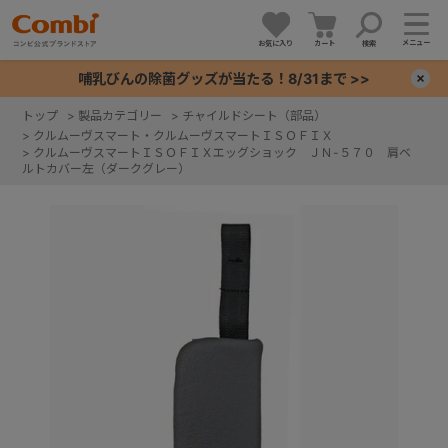
メニュー
お気に入り
カート
検索
哺乳びんの除菌グッズが当たる！8/31まで >>
×
トップ
>
製品カテゴリー
>
チャイルドシート（部品）
>
クルムーヴスマート・クルムーヴスマートＩＳＯＦＩＸ
+
>
クルムーヴスマートＩＳＯＦＩＸエッグショック ＪＮ-５７０ 肩ベ
ルトカバー左（ダークグレー）
+
+
+