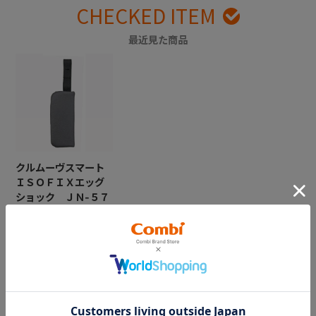
CHECKED ITEM
最近見た商品
クルムーヴスマート
ＩＳＯＦＩＸエッグ
ショック ＪＮ-５７
０ 肩ベルトカバー
左（ダークグレー）
￥2,750
CATEGORY