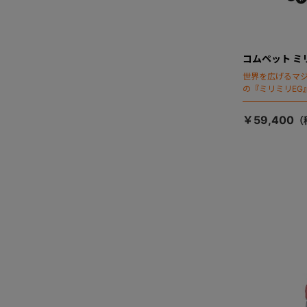
コムペット ミ
世界を広げるマ
の『ミリミリEG
「マジカルフォ
￥59,400