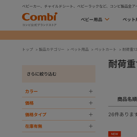
ベビーカー、チャイルドシート、ベビーラックなど、コンビ製品全ア
ベビー用品
ペット
トップ
>
製品カテゴリー
>
ペット用品
>
ペットカート
>
耐荷重12
耐荷重1
さらに絞り込む
カラー
＋
商品名順
価格
＋
26
件ありま
価格タイプ
＋
在庫有無
＋