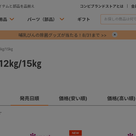
イテムと部品を品揃え
コンビブランドストアとは
会
用品
パーツ（部品）
ギフト
哺乳びんの除菌グッズが当たる！8/31まで >>
×
㎏/15㎏
2㎏/15㎏
発売日順
価格(安い順)
価格(高い順)
す