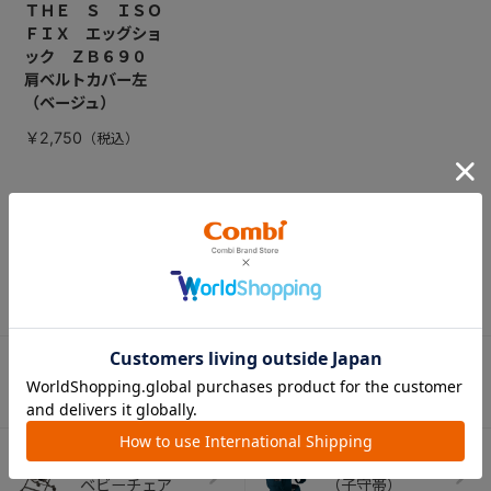
ＴＨＥ Ｓ ＩＳＯ
ＦＩＸ エッグショ
ック ＺＢ６９０
肩ベルトカバー左
（ベージュ）
￥2,750
CATEGORY
カテゴリー
（コンビ）
ベビーカー
チャイルドシート
ベビーラック＆
抱っこひも
ベビーチェア
（子守帯）