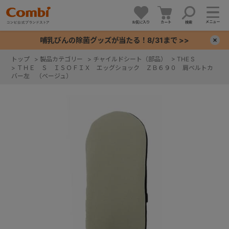
メニュー
お気に入り
カート
検索
哺乳びんの除菌グッズが当たる！8/31まで >>
×
トップ
>
製品カテゴリー
>
チャイルドシート（部品）
>
THE S
>
ＴＨＥ Ｓ ＩＳＯＦＩＸ エッグショック ＺＢ６９０ 肩ベルトカ
+
バー左 （ベージュ）
+
+
+