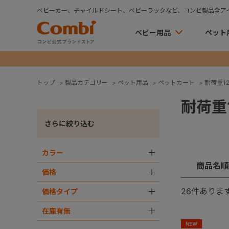
ベビーカー、チャイルドシート、ベビーラックなど、コンビ製品全ア
ベビー用品
ペット
トップ
>
製品カテゴリー
>
ペット用品
>
ペットカート
>
耐荷重12
耐荷重1
さらに絞り込む
カラー
＋
商品名順
価格
＋
26
件ありま
価格タイプ
＋
在庫有無
＋