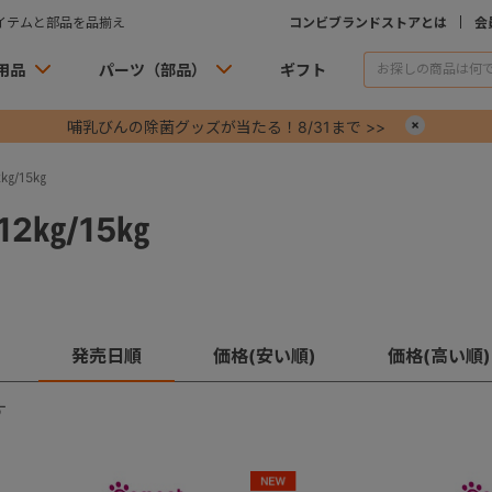
イテムと部品を品揃え
コンビブランドストアとは
会
用品
パーツ（部品）
ギフト
哺乳びんの除菌グッズが当たる！8/31まで >>
×
㎏/15㎏
2㎏/15㎏
発売日順
価格(安い順)
価格(高い順)
す