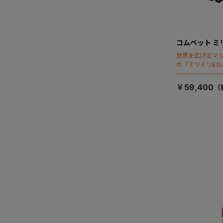
コムペット ミ
世界を広げるマ
の『ミリミリEG
「マジカルフォ
￥59,400