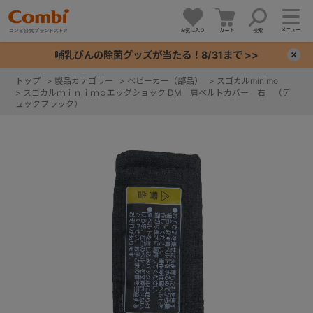
メニュー
お気に入り
カート
検索
哺乳びんの除菌グッズが当たる！8/31まで >>
×
トップ
>
製品カテゴリー
>
ベビーカー（部品）
>
スゴカルminimo
>
スゴカルｍｉｎｉｍｏエッグショック DM 肩ベルトカバー 右 （デ
+
ュックブラック）
+
+
+