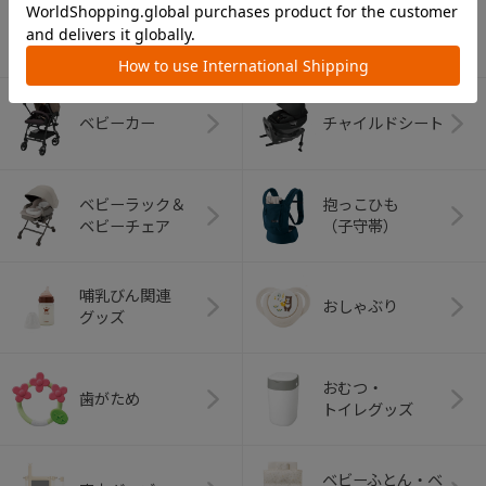
カテゴリー
（コンビ）
ベビーカー
チャイルドシート
ベビーラック＆
抱っこひも
ベビーチェア
（子守帯）
哺乳びん関連
おしゃぶり
グッズ
おむつ・
歯がため
トイレグッズ
ベビーふとん・ベ