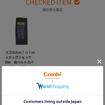
CHECKED ITEM
最近見た商品
スゴカルｍｉｎｉｍ
ｏエッグショック
DM 肩ベルトカバ
ー 右 （デュック
ブラック）
￥1,100
CATEGORY