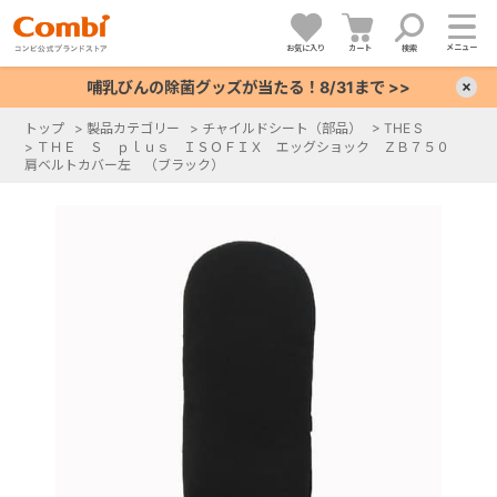
メニュー
お気に入り
カート
検索
哺乳びんの除菌グッズが当たる！8/31まで >>
×
トップ
>
製品カテゴリー
>
チャイルドシート（部品）
>
THE S
>
ＴＨＥ Ｓ ｐｌｕｓ ＩＳＯＦＩＸ エッグショック ＺＢ７５０
+
肩ベルトカバー左 （ブラック）
+
+
+