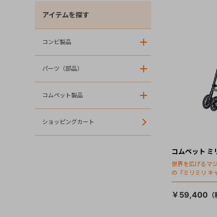
アイテムを探す
コンビ製品
＋
パーツ（部品）
＋
コムペット製品
＋
ショッピングカート
コムペット ミ
世界を広げるマ
の『ミリミリ キ
場！
￥59,400