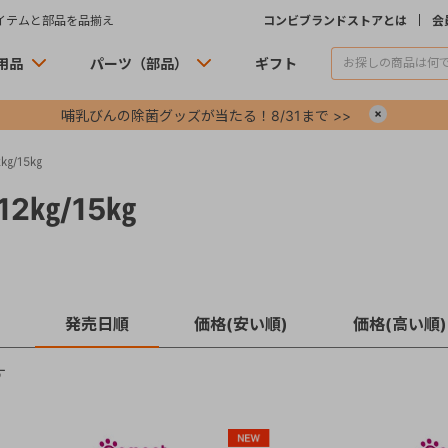
イテムと部品を品揃え
コンビブランドストアとは
会
用品
パーツ（部品）
ギフト
哺乳びんの除菌グッズが当たる！8/31まで >>
×
㎏/15㎏
2㎏/15㎏
発売日順
価格(安い順)
価格(高い順)
す