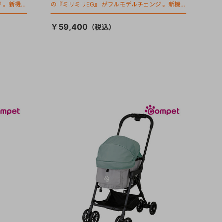
 。新機能
の『ミリミリEG』 がフルモデルチェンジ 。新機能
「マジカルフォールディング」搭載
￥59,400