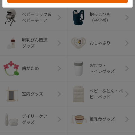
ベビーラック＆
抱っこひも
ベビーチェア
（子守帯）
哺乳びん関連
おしゃぶり
グッズ
おむつ・
歯がため
トイレグッズ
ベビーふとん・ベ
室内グッズ
ビーベッド
デイリーケア
離乳食グッズ
グッズ