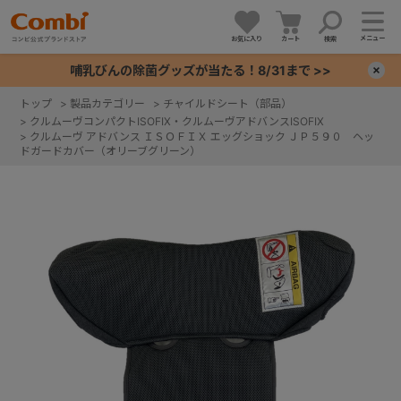
メニュー
お気に入り
カート
検索
哺乳びんの除菌グッズが当たる！8/31まで >>
×
トップ
>
製品カテゴリー
>
チャイルドシート（部品）
>
クルムーヴコンパクトISOFIX・クルムーヴアドバンスISOFIX
+
>
クルムーヴ アドバンス ＩＳＯＦＩＸ エッグショック ＪＰ５９０ ヘッ
ドガードカバー（オリーブグリーン）
+
+
+