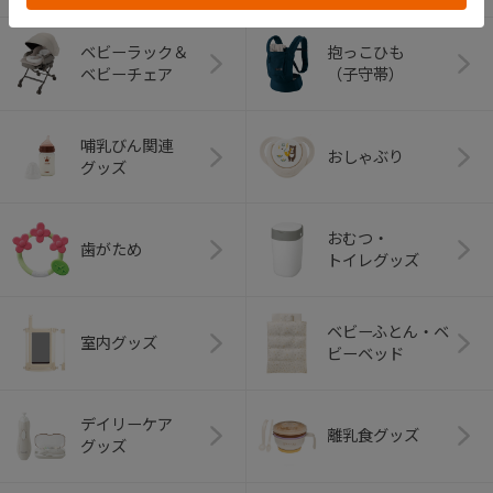
ベビーラック＆
抱っこひも
ベビーチェア
（子守帯）
哺乳びん関連
おしゃぶり
グッズ
おむつ・
歯がため
トイレグッズ
ベビーふとん・ベ
室内グッズ
ビーベッド
デイリーケア
離乳食グッズ
グッズ