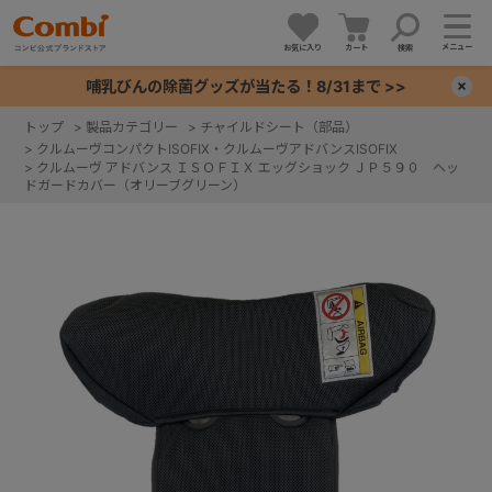
メニュー
お気に入り
カート
検索
哺乳びんの除菌グッズが当たる！8/31まで >>
×
トップ
>
製品カテゴリー
>
チャイルドシート（部品）
>
クルムーヴコンパクトISOFIX・クルムーヴアドバンスISOFIX
+
>
クルムーヴ アドバンス ＩＳＯＦＩＸ エッグショック ＪＰ５９０ ヘッ
ドガードカバー（オリーブグリーン）
+
+
+