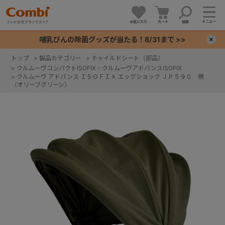
メニュー
お気に入り
カート
検索
哺乳びんの除菌グッズが当たる！8/31まで >>
×
トップ
>
製品カテゴリー
>
チャイルドシート（部品）
>
クルムーヴコンパクトISOFIX・クルムーヴアドバンスISOFIX
+
>
クルムーヴ アドバンス ＩＳＯＦＩＸ エッグショック ＪＰ５９０ 幌
（オリーブグリーン）
+
+
+