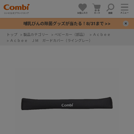
メニュー
お気に入り
カート
検索
哺乳びんの除菌グッズが当たる！8/31まで >>
×
トップ
>
製品カテゴリー
>
ベビーカー（部品）
>
Ａｃｂｅｅ
>
Ａｃｂｅｅ ＪＭ ガードカバー（ライングレー）
+
+
+
+