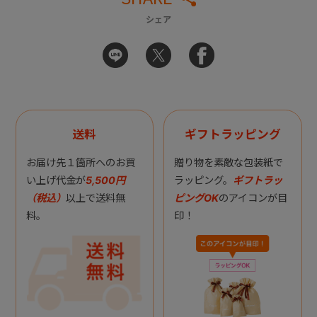
シェア
送料
ギフトラッピング
お届け先１箇所へのお買
贈り物を素敵な包装紙で
い上げ代金が
5,500円
ラッピング。
ギフトラッ
（税込）
以上で送料無
ピングOK
のアイコンが目
料。
印！