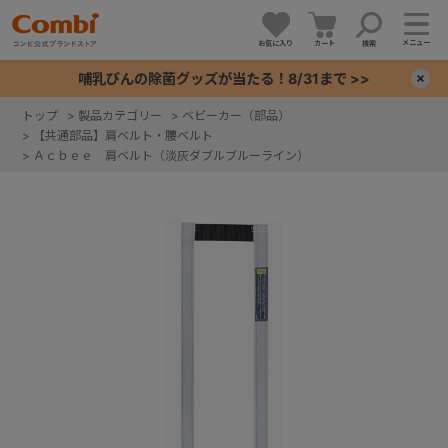
メニュー
お気に入り
カート
検索
哺乳びんの除菌グッズが当たる！8/31まで >>
×
トップ
>
製品カテゴリー
>
ベビーカー（部品）
>
【共通部品】肩ベルト・腰ベルト
+
>
Ａｃｂｅｅ 肩ベルト（淡灰ダブルブルーライン）
+
+
+