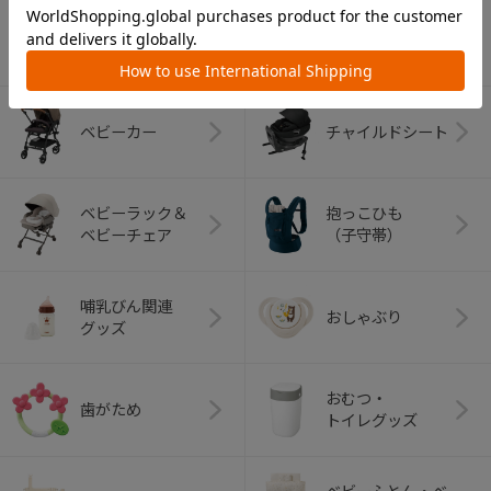
カテゴリー
（コンビ）
ベビーカー
チャイルドシート
ベビーラック＆
抱っこひも
ベビーチェア
（子守帯）
哺乳びん関連
おしゃぶり
グッズ
おむつ・
歯がため
トイレグッズ