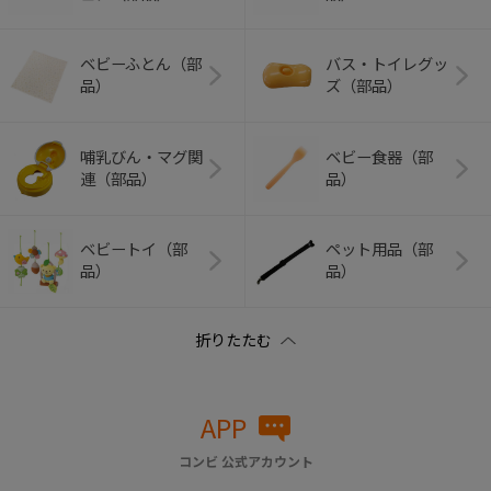
ベビーふとん（部
バス・トイレグッ
品）
ズ（部品）
哺乳びん・マグ関
ベビー食器（部
連（部品）
品）
ベビートイ（部
ペット用品（部
品）
品）
APP
コンビ 公式アカウント