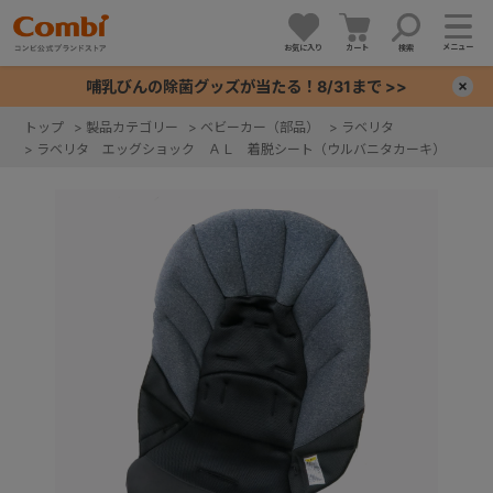
メニュー
お気に入り
カート
検索
哺乳びんの除菌グッズが当たる！8/31まで >>
×
トップ
>
製品カテゴリー
>
ベビーカー（部品）
>
ラベリタ
>
ラベリタ エッグショック ＡＬ 着脱シート（ウルバニタカーキ）
+
+
+
+