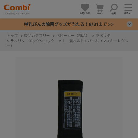
メニュー
お気に入り
カート
検索
哺乳びんの除菌グッズが当たる！8/31まで >>
×
トップ
>
製品カテゴリー
>
ベビーカー（部品）
>
ラベリタ
>
ラベリタ エッグショック ＡＬ 肩ベルトカバー右（マスキーレグレ
+
ー）
+
+
+