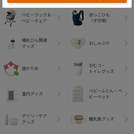
ベビーラック＆
抱っこひも
ベビーチェア
（子守帯）
哺乳びん関連
おしゃぶり
グッズ
おむつ・
歯がため
トイレグッズ
ベビーふとん・ベ
室内グッズ
ビーベッド
デイリーケア
離乳食グッズ
グッズ