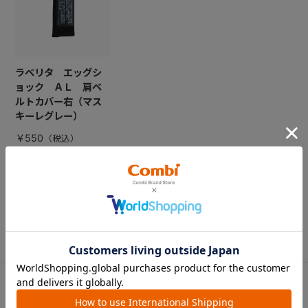
ラベリタ エッグシ
ョック ＡＬ 肩ベ
ルトカバー右（マス
キーレグレー）
￥550
CATEGORY
カテゴリー
（コンビ）
ベビーカー
チャイルドシート