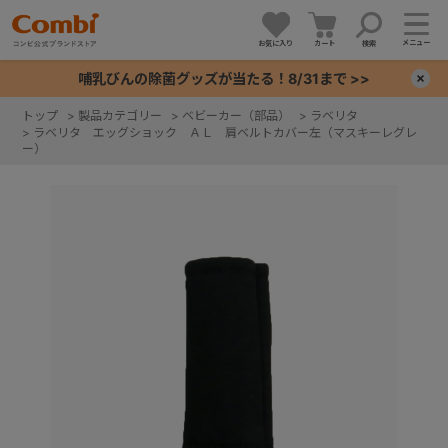
メニュー
お気に入り
カート
検索
哺乳びんの除菌グッズが当たる！8/31まで >>
×
トップ
>
製品カテゴリー
>
ベビーカー（部品）
>
ラベリタ
>
ラベリタ エッグショック ＡＬ 肩ベルトカバー左（マスキーレグレ
+
ー）
+
+
+