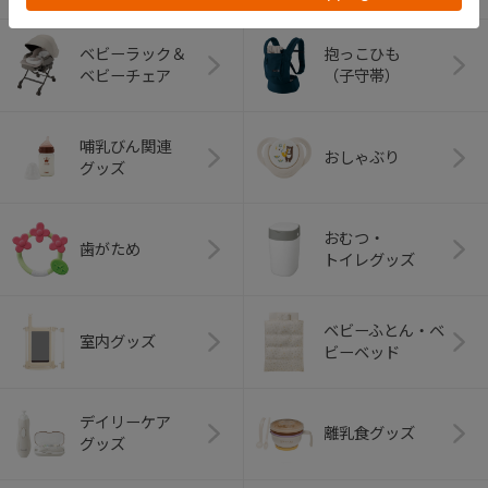
ベビーラック＆
抱っこひも
ベビーチェア
（子守帯）
哺乳びん関連
おしゃぶり
グッズ
おむつ・
歯がため
トイレグッズ
ベビーふとん・ベ
室内グッズ
ビーベッド
デイリーケア
離乳食グッズ
グッズ