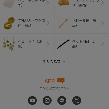
ベビーふとん（部
バス・トイレグッ
品）
ズ（部品）
哺乳びん・マグ関
ベビー食器（部
連（部品）
品）
ベビートイ（部
ペット用品（部
品）
品）
APP
コンビ 公式アカウント