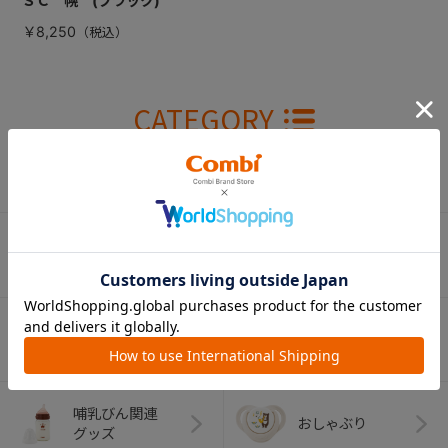
ＳＣ 幌 (ブラック)
￥8,250
CATEGORY
カテゴリー
（コンビ）
ベビーカー
チャイルドシート
ベビーラック＆
抱っこひも
ベビーチェア
（子守帯）
哺乳びん関連
おしゃぶり
グッズ