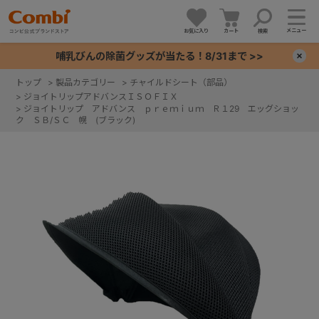
メニュー
お気に入り
カート
検索
哺乳びんの除菌グッズが当たる！8/31まで >>
×
トップ
>
製品カテゴリー
>
チャイルドシート（部品）
>
ジョイトリップアドバンスＩＳＯＦＩＸ
+
>
ジョイトリップ アドバンス ｐｒｅｍｉｕｍ Ｒ１29 エッグショッ
ク ＳＢ/ＳＣ 幌 (ブラック)
+
+
+