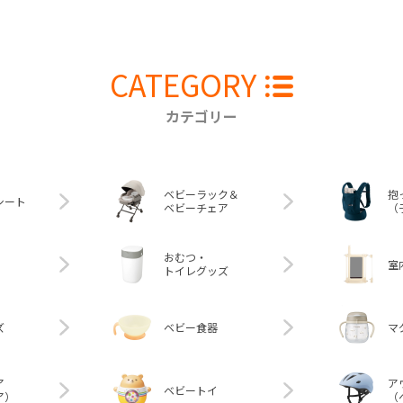
CATEGORY
カテゴリー
ベビーラック＆
抱
シート
ベビーチェア
（
おむつ・
室
トイレグッズ
ズ
ベビー食器
マ
ア
ア
ベビートイ
ア）
（