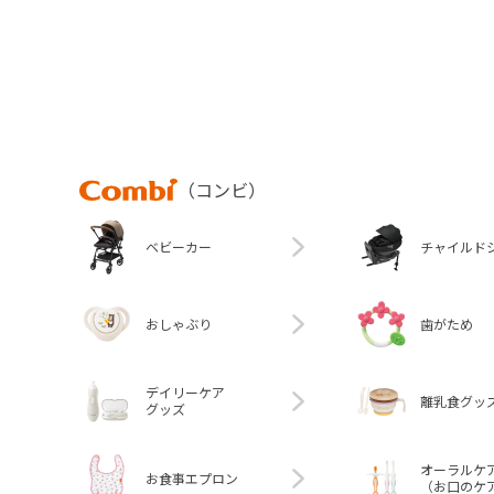
Combi
（コンビ）
ベビーカー
チャイルド
おしゃぶり
歯がため
デイリーケア
離乳食グッ
グッズ
オーラルケ
お食事エプロン
（お口のケ