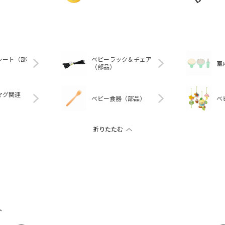
シート（部
ベビーラック＆チェア
室
（部品）
マグ関連
ベビー食器（部品）
ベ
ト