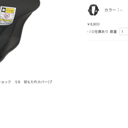
カラー：-
￥8,800
-
/
○在庫あり
数量
ョック ＳB 背もたれカバー(ブ