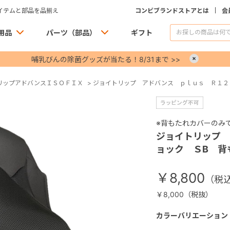
イテムと部品を品揃え
コンビブランドストアとは
会
用品
パーツ（部品）
ギフト
哺乳びんの除菌グッズが当たる！8/31まで >>
×
リップアドバンスＩＳＯＦＩＸ
>
ジョイトリップ アドバンス ｐｌｕｓ Ｒ１２９
※背もたれカバーのみ
ジョイトリップ
ョック ＳB 背
￥8,800
￥8,000（税抜）
カラーバリエーション