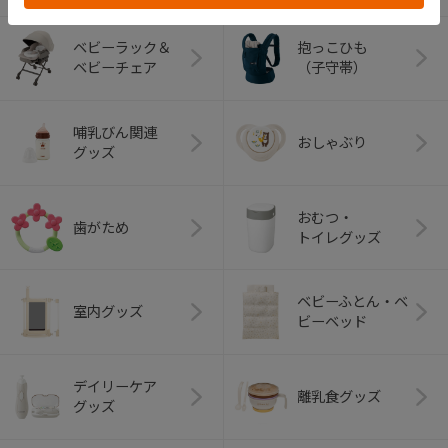
ベビーラック＆
抱っこひも
ベビーチェア
（子守帯）
哺乳びん関連
おしゃぶり
グッズ
おむつ・
歯がため
トイレグッズ
ベビーふとん・ベ
室内グッズ
ビーベッド
デイリーケア
離乳食グッズ
グッズ