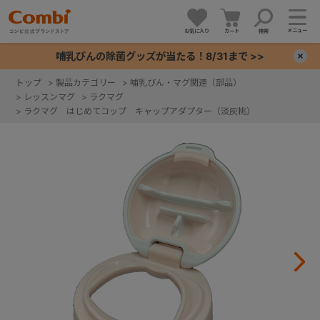
メニュー
お気に入り
カート
検索
哺乳びんの除菌グッズが当たる！8/31まで >>
×
トップ
>
製品カテゴリー
>
哺乳びん・マグ関連（部品）
>
レッスンマグ
>
ラクマグ
+
>
ラクマグ はじめてコップ キャップアダプター（淡灰桃）
+
+
+