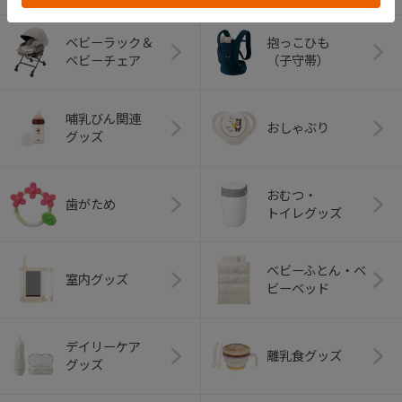
ベビーラック＆
抱っこひも
ベビーチェア
（子守帯）
哺乳びん関連
おしゃぶり
グッズ
おむつ・
歯がため
トイレグッズ
ベビーふとん・ベ
室内グッズ
ビーベッド
デイリーケア
離乳食グッズ
グッズ