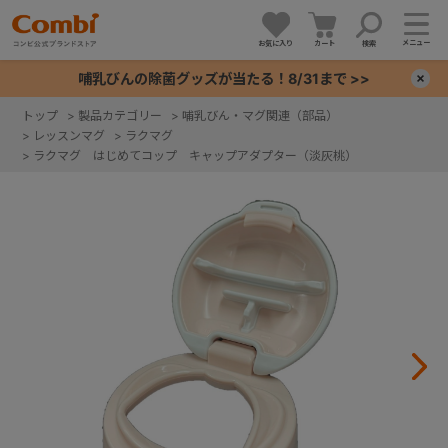
メニュー
お気に入り
カート
検索
哺乳びんの除菌グッズが当たる！8/31まで >>
×
トップ
>
製品カテゴリー
>
哺乳びん・マグ関連（部品）
>
レッスンマグ
>
ラクマグ
+
>
ラクマグ はじめてコップ キャップアダプター（淡灰桃）
+
+
+