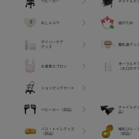
ベビーカー
チャイルド
おしゃぶり
歯がため
デイリーケア
離乳食グッ
グッズ
オーラルケ
お食事エプロン
（お口のケ
ショッピングカート
チャイルド
ベビーカー（部品）
品）
バス・トイレグッズ
哺乳びん・
（部品）
（部品）