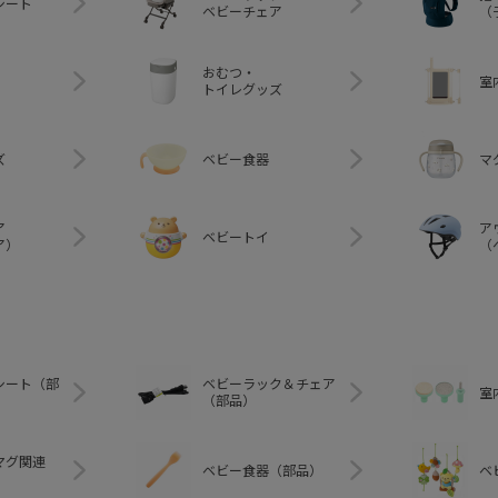
シート
ベビーチェア
（
おむつ・
室
トイレグッズ
ズ
ベビー食器
マ
ア
ア
ベビートイ
ア）
（
シート（部
ベビーラック＆チェア
室
（部品）
マグ関連
ベビー食器（部品）
ベ