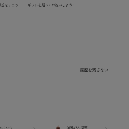
感想をチェッ
ギフトを贈ってお祝いしよう！
履歴を残さない
っこひも
哺乳びん関連