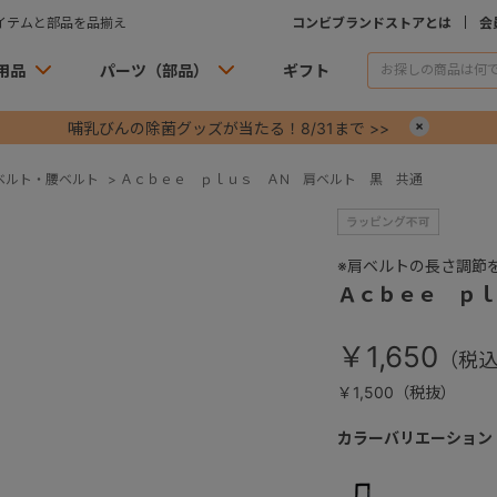
イテムと部品を品揃え
コンビブランドストアとは
会
用品
パーツ（部品）
ギフト
哺乳びんの除菌グッズが当たる！8/31まで >>
×
ベルト・腰ベルト
>
Ａｃｂｅｅ ｐｌｕｓ ＡN 肩ベルト 黒 共通
※肩ベルトの長さ調節
Ａｃｂｅｅ ｐｌ
￥1,650
￥1,500（税抜）
カラーバリエーション