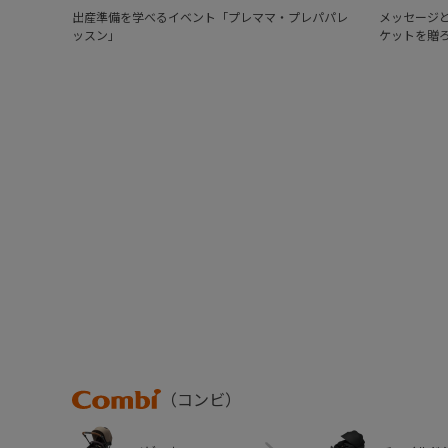
出産準備を学べるイベント「プレママ・プレパパレ
メッセージと
ッスン」
ケットを贈
Combi
（コンビ）