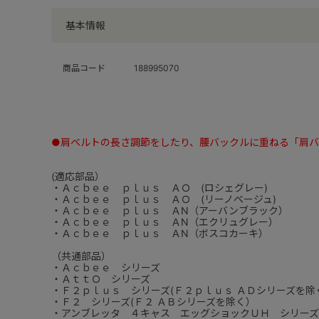
基本情報
商品コード
188995070
●肩ベルトの長さ調節をしたり、腰バックルに重ねる「肩
(適応部品）
・Ａｃｂｅｅ ｐｌｕｓ ＡＯ (ロシェグレー)
・Ａｃｂｅｅ ｐｌｕｓ ＡＯ (リーノベージュ)
・Ａｃｂｅｅ ｐｌｕｓ ＡN（アーバンブラック）
・Ａｃｂｅｅ ｐｌｕｓ ＡN（エクリュグレー）
・Ａｃｂｅｅ ｐｌｕｓ ＡN（ボスコカーキ）
（共通部品）
・Ａｃｂｅｅ シリーズ
・ＡｔｔＯ シリーズ
・Ｆ２ｐｌｕｓ シリーズ(Ｆ２ｐｌｕｓ ＡＤシリーズを除
・Ｆ２ シリーズ(Ｆ２ ＡＢシリーズを除く）
・アンブレッタ ４キャス エッグショックＵＨ シリーズ