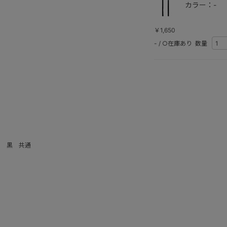
カラー：-
￥1,650
-
/
○在庫あり
数量
ト 黒 共通