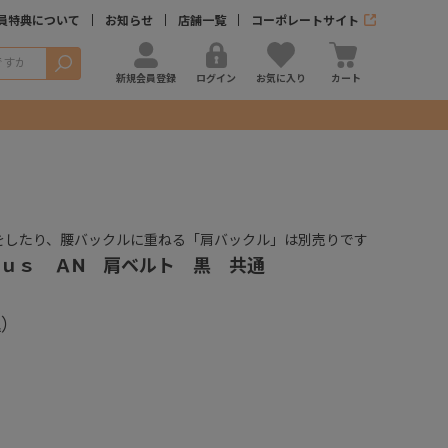
員特典について
お知らせ
店舗一覧
コーポレートサイト
検索
新規会員登録
ログイン
お気に入り
カート
をしたり、腰バックルに重ねる「肩バックル」は別売りです
ｕｓ ＡN 肩ベルト 黒 共通