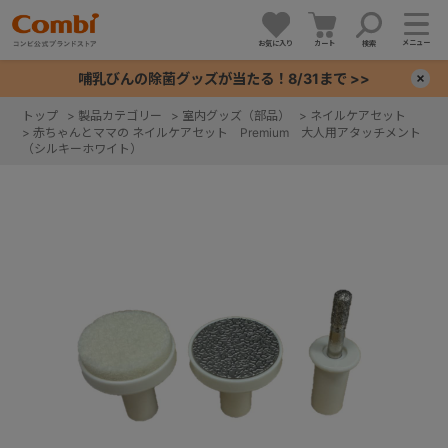
メニュー
お気に入り
カート
検索
哺乳びんの除菌グッズが当たる！8/31まで >>
×
トップ
>
製品カテゴリー
>
室内グッズ（部品）
>
ネイルケアセット
>
赤ちゃんとママの ネイルケアセット Premium 大人用アタッチメント
+
（シルキーホワイト）
+
+
+