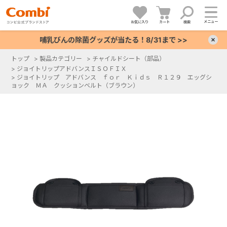
メニュー
お気に入り
カート
検索
哺乳びんの除菌グッズが当たる！8/31まで >>
×
トップ
>
製品カテゴリー
>
チャイルドシート（部品）
>
ジョイトリップアドバンスＩＳＯＦＩＸ
+
>
ジョイトリップ アドバンス ｆｏｒ Ｋｉｄｓ Ｒ１２９ エッグシ
ョック ＭＡ クッションベルト（ブラウン）
+
+
+