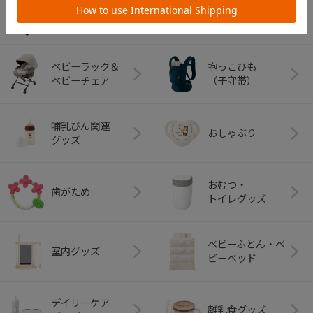
ベビーカー
チャイルドシート
ベビーラック＆
抱っこひも
ベビーチェア
（子守帯）
哺乳びん関連
おしゃぶり
グッズ
おむつ・
歯がため
トイレグッズ
ベビーふとん・ベ
室内グッズ
ビーベッド
デイリーケア
離乳食グッズ