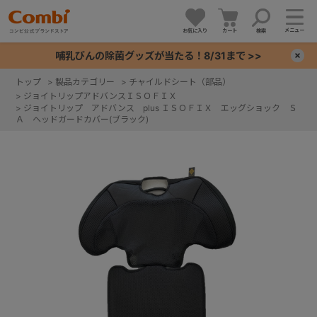
メニュー
お気に入り
カート
検索
哺乳びんの除菌グッズが当たる！8/31まで >>
×
トップ
>
製品カテゴリー
>
チャイルドシート（部品）
>
ジョイトリップアドバンスＩＳＯＦＩＸ
+
>
ジョイトリップ アドバンス plus ＩＳＯＦＩＸ エッグショック Ｓ
Ａ ヘッドガードカバー(ブラック)
+
+
+