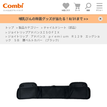
メニュー
お気に入り
カート
検索
哺乳びんの除菌グッズが当たる！8/31まで >>
×
トップ
>
製品カテゴリー
>
チャイルドシート（部品）
>
ジョイトリップアドバンスＩＳＯＦＩＸ
+
>
ジョイトリップ アドバンス ｐｒｅｍｉｕｍ Ｒ１２９ エッグショ
ック ＳＢ 腰ベルトカバー (ブラック)
+
+
+