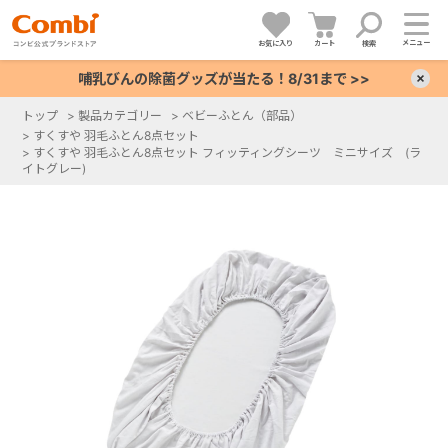
メニュー
お気に入り
カート
検索
哺乳びんの除菌グッズが当たる！8/31まで >>
×
トップ
>
製品カテゴリー
>
ベビーふとん（部品）
>
すくすや 羽毛ふとん8点セット
+
>
すくすや 羽毛ふとん8点セット フィッティングシーツ ミニサイズ (ラ
イトグレー)
+
+
+