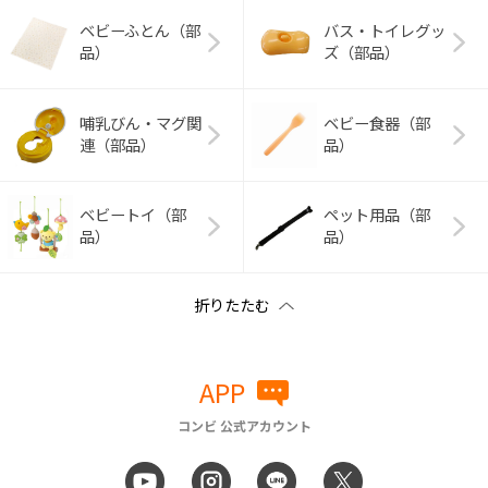
ベビーふとん（部
バス・トイレグッ
品）
ズ（部品）
哺乳びん・マグ関
ベビー食器（部
連（部品）
品）
ベビートイ（部
ペット用品（部
品）
品）
APP
コンビ 公式アカウント