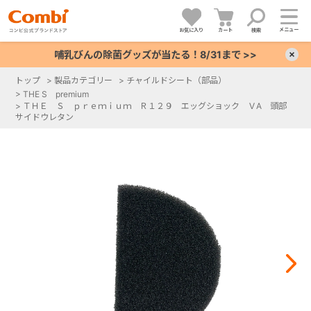
メニュー
お気に入り
カート
検索
哺乳びんの除菌グッズが当たる！8/31まで >>
×
トップ
>
製品カテゴリー
>
チャイルドシート（部品）
>
THE S premium
+
>
ＴＨＥ Ｓ ｐｒｅｍｉｕｍ Ｒ１２９ エッグショック ＶA 頭部
サイドウレタン
+
+
+