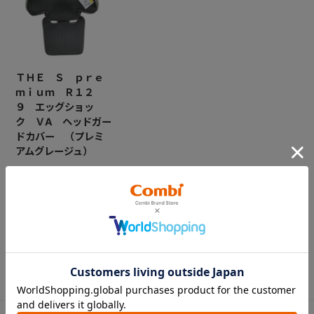
ＴＨＥ Ｓ ｐｒｅ
ｍｉｕｍ Ｒ１２
９ エッグショッ
ク ＶA ヘッドガー
ドカバー （プレミ
アムグレージュ）
￥7,700
CATEGORY
カテゴリー
（コンビ）