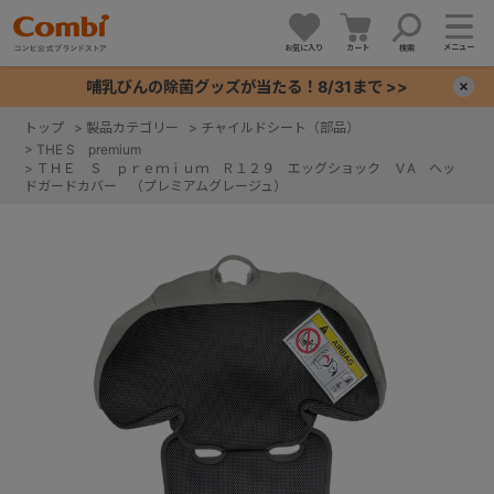
メニュー
お気に入り
カート
検索
哺乳びんの除菌グッズが当たる！8/31まで >>
×
トップ
>
製品カテゴリー
>
チャイルドシート（部品）
>
THE S premium
+
>
ＴＨＥ Ｓ ｐｒｅｍｉｕｍ Ｒ１２９ エッグショック ＶA ヘッ
ドガードカバー （プレミアムグレージュ）
+
+
+