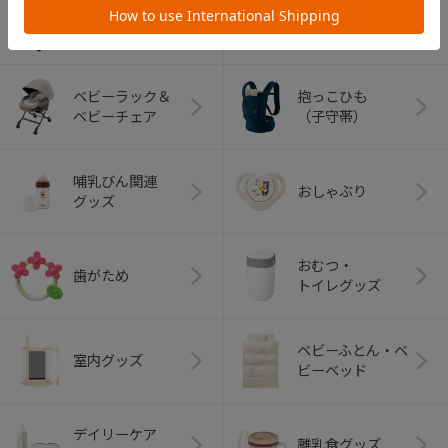
ベビーカー
チャイルドシート
ベビーラック＆
抱っこひも
ベビーチェア
（子守帯）
哺乳びん関連
おしゃぶり
グッズ
おむつ・
歯がため
トイレグッズ
ベビーふとん・ベ
室内グッズ
ビーベッド
デイリーケア
離乳食グッズ