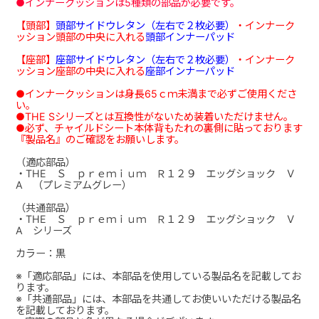
●インナークッションは5種類の部品が必要です。
【頭部】
頭部サイドウレタン（左右で２枚必要）
・インナーク
ッション頭部の中央に入れる
頭部インナーパッド
【座部】
座部サイドウレタン（左右で２枚必要）
・インナーク
ッション座部の中央に入れる
座部インナーパッド
●インナークッションは身長65ｃｍ未満まで必ずご使用くださ
い。
●THE Sシリーズとは互換性がないため装着いただけません。
●必ず、チャイルドシート本体背もたれの裏側に貼っております
『製品名』のご確認をお願いします。
（適応部品）
・THE Ｓ ｐｒｅｍｉｕｍ Ｒ１２９ エッグショック Ｖ
A （プレミアムグレー）
（共通部品）
・THE Ｓ ｐｒｅｍｉｕｍ Ｒ１２９ エッグショック Ｖ
A シリーズ
カラー：黒
※「適応部品」には、本部品を使用している製品名を記載してお
ります。
※「共通部品」には、本部品を共通してお使いいただける製品名
を記載しております。