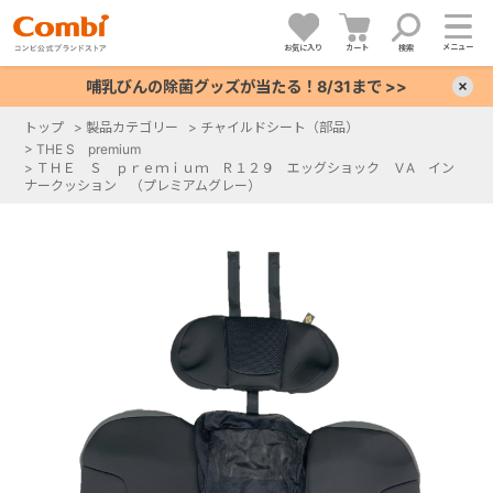
メニュー
お気に入り
カート
検索
哺乳びんの除菌グッズが当たる！8/31まで >>
×
トップ
>
製品カテゴリー
>
チャイルドシート（部品）
>
THE S premium
+
>
ＴＨＥ Ｓ ｐｒｅｍｉｕｍ Ｒ１２９ エッグショック ＶA イン
ナークッション （プレミアムグレー）
+
+
+