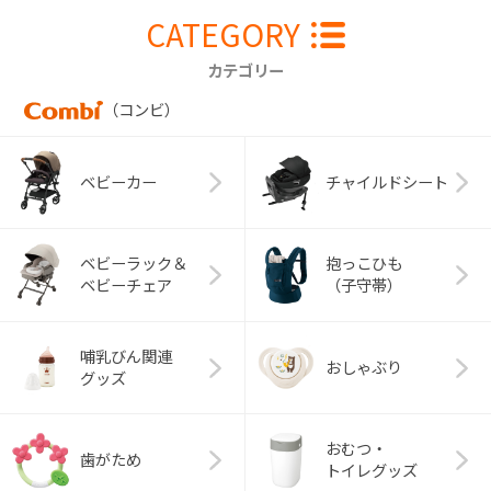
CATEGORY
カテゴリー
（コンビ）
ベビーカー
チャイルドシート
ベビーラック＆
抱っこひも
ベビーチェア
（子守帯）
哺乳びん関連
おしゃぶり
グッズ
おむつ・
歯がため
トイレグッズ