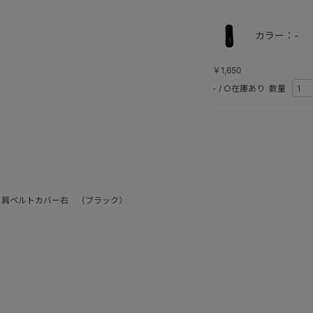
カラー：-
￥1,650
-
/
○在庫あり
数量
 肩ベルトカバー右 （ブラック）