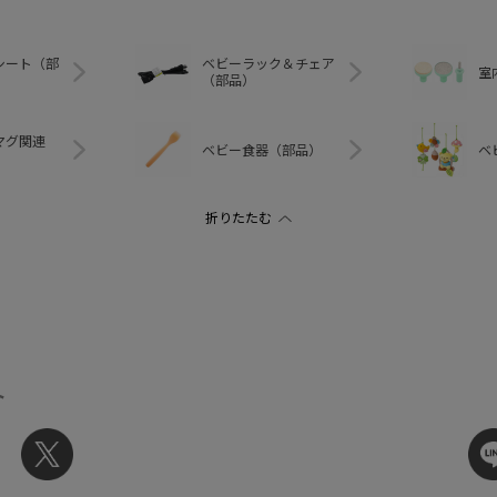
シート（部
ベビーラック＆チェア
室
（部品）
マグ関連
ベビー食器（部品）
ベ
ト