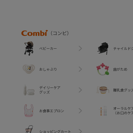
Combi
（コンビ）
ベビーカー
チャイルド
おしゃぶり
歯がため
デイリーケア
離乳食グッ
グッズ
オーラルケ
お食事エプロン
（お口のケ
ショッピングカート