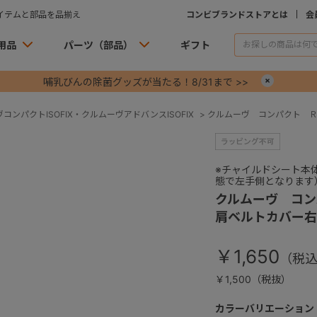
イテムと部品を品揃え
コンビブランドストアとは
会
用品
パーツ（部品）
ギフト
哺乳びんの除菌グッズが当たる！8/31まで >>
×
コンパクトISOFIX・クルムーヴアドバンスISOFIX
>
クルムーヴ コンパクト 
※チャイルドシート本
態で左手側となります
クルムーヴ コ
肩ベルトカバー右
￥1,650
￥1,500（税抜）
カラーバリエーション