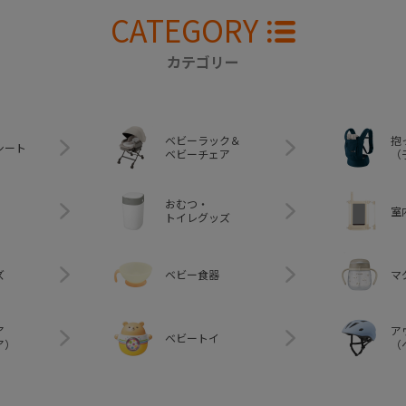
CATEGORY
カテゴリー
ベビーラック＆
抱
シート
ベビーチェア
（
おむつ・
室
トイレグッズ
ズ
ベビー食器
マ
ア
ア
ベビートイ
ア）
（