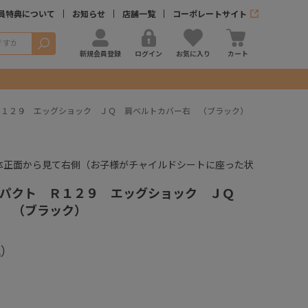
員特典について
お知らせ
店舗一覧
コーポレートサイト
検索
新規会員登録
ログイン
お気に入り
カート
Ｒ１２９ エッグショック ＪＱ 肩ベルトカバー右 （ブラック）
体正面から見て右側（お子様がチャイルドシートに座った状
）
ンパクト Ｒ１２９ エッグショック ＪＱ
 （ブラック）