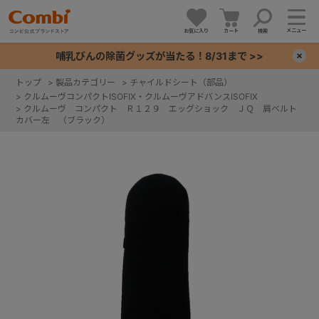
メニュー
お気に入り
カート
検索
哺乳びんの除菌グッズが当たる！8/31まで >>
×
トップ
>
製品カテゴリー
>
チャイルドシート（部品）
>
クルムーヴコンパクトISOFIX・クルムーヴアドバンスISOFIX
+
>
クルムーヴ コンパクト Ｒ１２９ エッグショック ＪＱ 肩ベルト
カバー左 （ブラック）
+
+
+