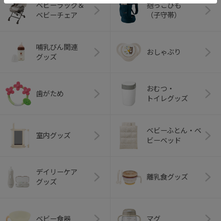
ベビーラック＆
抱っこひも
ベビーチェア
（子守帯）
哺乳びん関連
おしゃぶり
グッズ
おむつ・
歯がため
トイレグッズ
ベビーふとん・ベ
室内グッズ
ビーベッド
デイリーケア
離乳食グッズ
グッズ
ベビー食器
マグ