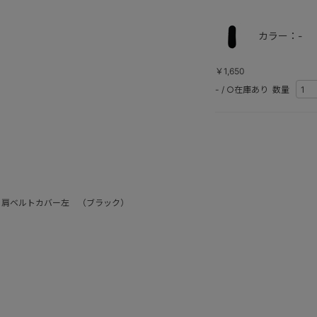
カラー：-
￥1,650
-
/
○在庫あり
数量
 肩ベルトカバー左 （ブラック）