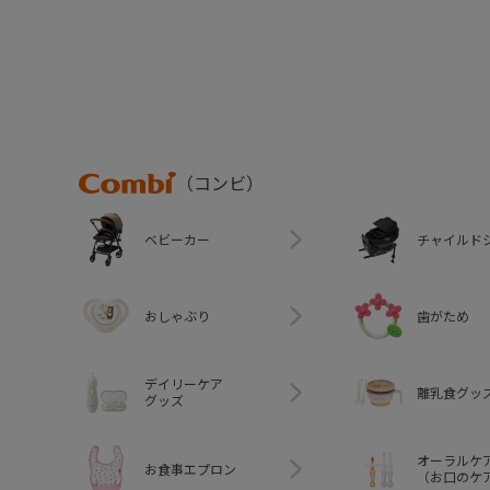
Combi
（コンビ）
ベビーカー
チャイルド
おしゃぶり
歯がため
デイリーケア
離乳食グッ
グッズ
オーラルケ
お食事エプロン
（お口のケ