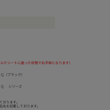
イルドシートに座った状態で右手側となります）
ＪＱ（ブラック）
ＪＱ シリーズ
ております。
品名を記載しております。