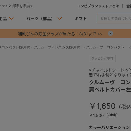
イテムと部品を品揃え
コンビブランドストアとは
会
用品
パーツ（部品）
ギフト
哺乳びんの除菌グッズが当たる！8/31まで >>
×
コンパクトISOFIX・クルムーヴアドバンスISOFIX
>
クルムーヴ コンパクト 
※チャイルドシート本
態で右手側となります
クルムーヴ コ
肩ベルトカバー左
￥1,650
￥1,500（税抜）
カラーバリエーション