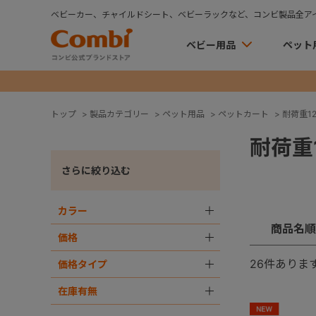
ベビーカー、チャイルドシート、ベビーラックなど、コンビ製品全ア
ベビー用品
ペット
トップ
>
製品カテゴリー
>
ペット用品
>
ペットカート
>
耐荷重12
耐荷重1
さらに絞り込む
カラー
＋
商品名順
価格
＋
26
件ありま
価格タイプ
＋
在庫有無
＋