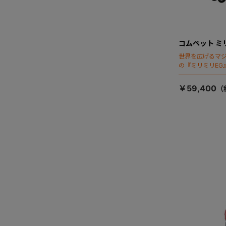
コムペット ミ
世界を広げるマ
の『ミリミリEG
「マジカルフォ
￥59,400