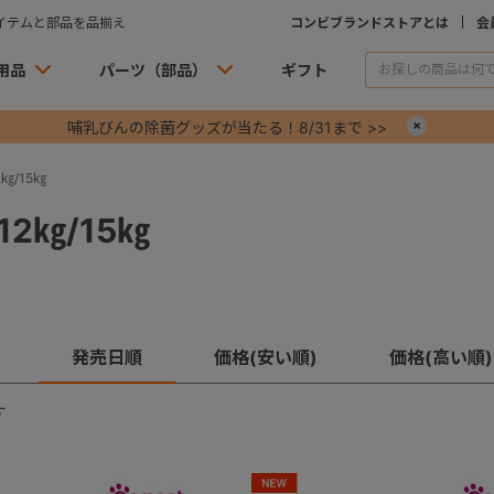
イテムと部品を品揃え
コンビブランドストアとは
会
用品
パーツ（部品）
ギフト
哺乳びんの除菌グッズが当たる！8/31まで >>
×
㎏/15㎏
2㎏/15㎏
発売日順
価格(安い順)
価格(高い順)
す