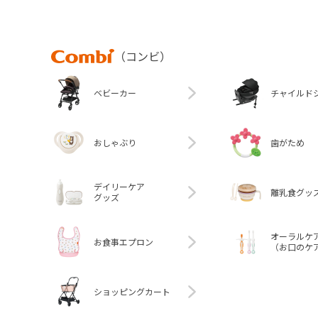
Combi
（コンビ）
ベビーカー
チャイルド
おしゃぶり
歯がため
デイリーケア
離乳食グッ
グッズ
オーラルケ
お食事エプロン
（お口のケ
ショッピングカート