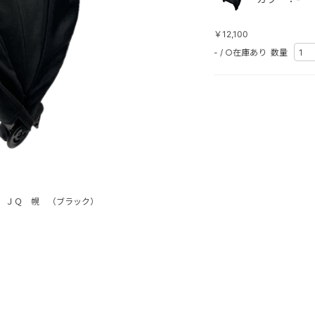
￥12,100
-
/
○在庫あり
数量
 ＪＱ 幌 （ブラック）