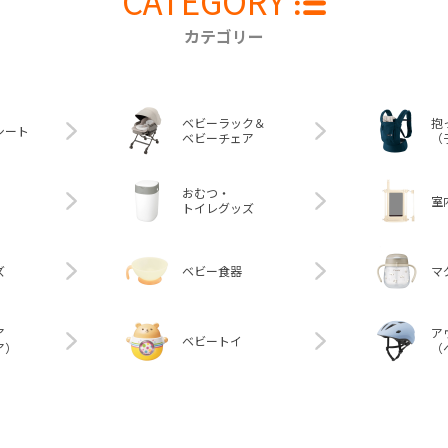
CATEGORY
カテゴリー
ベビーラック＆
抱
シート
ベビーチェア
（
おむつ・
室
トイレグッズ
ズ
ベビー食器
マ
ア
ア
ベビートイ
ア）
（